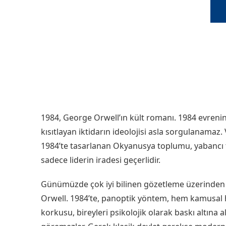
1984, George Orwell’ın kült romanı. 1984 evrenind
kısıtlayan iktidarın ideolojisi asla sorgulanamaz.
1984’te tasarlanan Okyanusya toplumu, yabancı t
sadece liderin iradesi geçerlidir.
Günümüzde çok iyi bilinen gözetleme üzerinden k
Orwell. 1984’te, panoptik yöntem, hem kamusal hem
korkusu, bireyleri psikolojik olarak baskı altına a