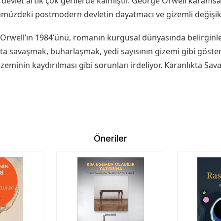
vlet artık çok gerilerde kalmıştır. George Orwell karamsarlı
zdeki postmodern devletin dayatmacı ve gizemli değişik bi
Orwell’ın 1984’ünü, romanın kurgusal dünyasında belirginl
ta savaşmak, buharlaşmak, yedi sayısının gizemi gibi göster
k zeminin kaydırılması gibi sorunları irdeliyor. Karanlıkta S
Öneriler