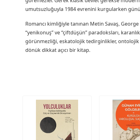
göremezler. Gerek klasik devlet gerekse modern de
umutsuzluğuyla 1984 evrenini kurgularken günümü
Romancı kimliğiyle tanınan Metin Savaş, George 
“yenikonuş” ve “çiftdüşün” paradoksları, karanlık
görünmezliği, eskatolojik tedirginlikler, ontoloji
dönük dikkat açıcı bir kitap.