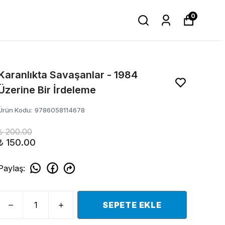
0
Karanlıkta Savaşanlar - 1984
Üzerine Bir İrdeleme
Ürün Kodu
:
9786058114678
₺ 200.00
₺ 150.00
Paylaş
:
SEPETE EKLE