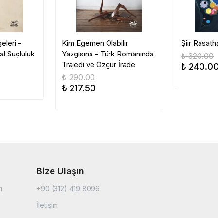
eleri -
Kim Egemen Olabilir
Şiir Rasath
al Suçluluk
Yazgısına - Türk Romanında
₺ 320.00
Trajedi ve Özgür İrade
₺ 240.0
₺ 290.00
₺ 217.50
Bize Ulaşın
ı
+90 (312) 419 8096
İletişim