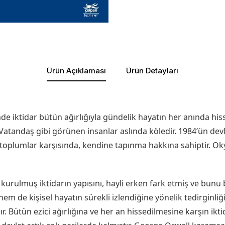
Ürün Açıklaması
Ürün Detayları
e iktidar bütün ağırlığıyla gündelik hayatın her anında his
 Vatandaş gibi görünen insanlar aslında köledir. 1984’ün devl
oplumlar karşısında, kendine tapınma hakkına sahiptir. Oky
urulmuş iktidarın yapısını, hayli erken fark etmiş ve bunu 
 de kişisel hayatın sürekli izlendiğine yönelik tedirginliği
lır. Bütün ezici ağırlığına ve her an hissedilmesine karşın ik