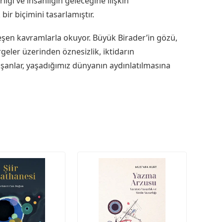
ğı ve insanlığın geleceğine ilişkin
r biçimini tasarlamıştır.
eşen kavramlarla okuyor. Büyük Birader’in gözü,
geler üzerinden öznesizlik, iktidarın
avaşanlar, yaşadığımız dünyanın aydınlatılmasına