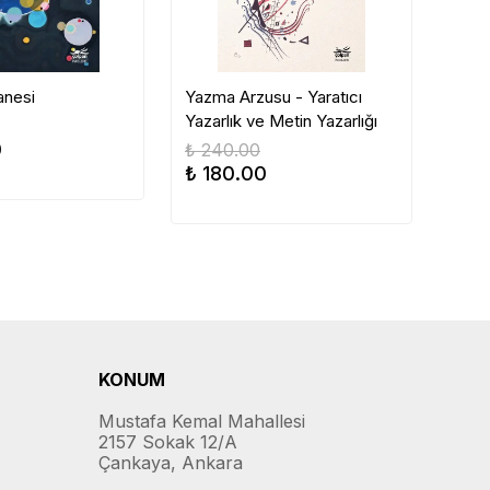
anesi
Yazma Arzusu - Yaratıcı
Edeb
Yazarlık ve Metin Yazarlığı
Özü
0
₺ 240.00
₺ 28
₺ 180.00
₺ 2
KONUM
Mustafa Kemal Mahallesi
2157 Sokak 12/A
Çankaya, Ankara