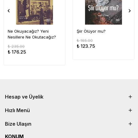
Ne Okuyacağız? Yeni
Şiir Ölüyor mu?
Nesillere Ne Okutacağız?
₺ 165.00
₺ 123.75
₺ 235.00
₺ 176.25
Hesap ve Üyelik
Hızlı Menü
Bize Ulaşın
KONUM