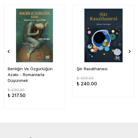
Benliğin Ve Özgürlüğün
Şiir Rasathanesi
Azabı - Romanlarla
₺ 320.00
Düşünmek
₺ 240.00
₺ 290.00
₺ 217.50