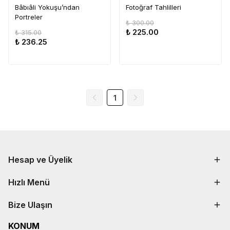
Bâbıâli Yokuşu’ndan
Fotoğraf Tahlilleri
Portreler
₺ 300.00
₺ 225.00
₺ 315.00
₺ 236.25
1
Hesap ve Üyelik
Hızlı Menü
Bize Ulaşın
KONUM